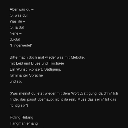
Aber was du –
O, was du!
Was du –
O, ja du!
Nene –
du-du!
*Fingerwedel*
Bitte mach doch mal wieder was mit Melodie,
mit Leid und Blues und Trochä-ie
Ein Wunschkonzert, Sättigung,
fulminanter Sprache
und so.
(Was meinst du jetzt wieder mit dem Wort ‚Sättigung‘ da drin? Ich
finde, das passt überhaupt nicht da rein. Muss das sein? Ist das
richtig so?)
Rüfing Rüfang
Hangman erhang