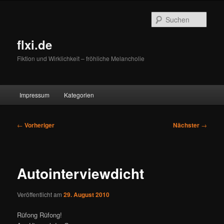
Zum
primären
Such
Inhalt
springen
flxi.de
Fiktion und Wirklichkeit – fröhliche Melancholie
Hauptmenü
Impressum
Kategorien
Beitragsnavigation
←
Vorheriger
Nächster
→
Autointerviewdicht
Veröffentlicht am
29. August 2010
Rüfong Rüfong!