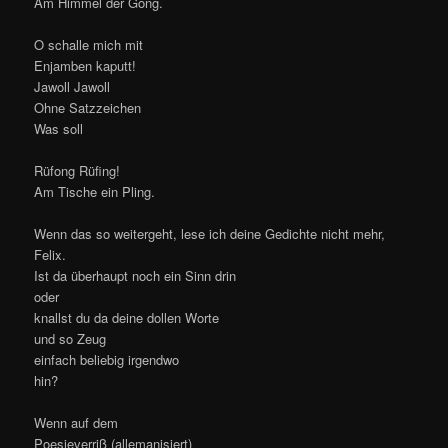
Am Himmel der Gong.
O schalle mich mit
Enjamben kaputt!
Jawoll Jawoll
Ohne Satzzeichen
Was soll
Rüfong Rüfing!
Am Tische ein Pling.
Wenn das so weitergeht, lese ich deine Gedichte nicht mehr,
Felix.
Ist da überhaupt noch ein Sinn drin
oder
knallst du da deine dollen Worte
und so Zeug
einfach beliebig irgendwo
hin?
Wenn auf dem
Poesieverriß (allemanisiert)