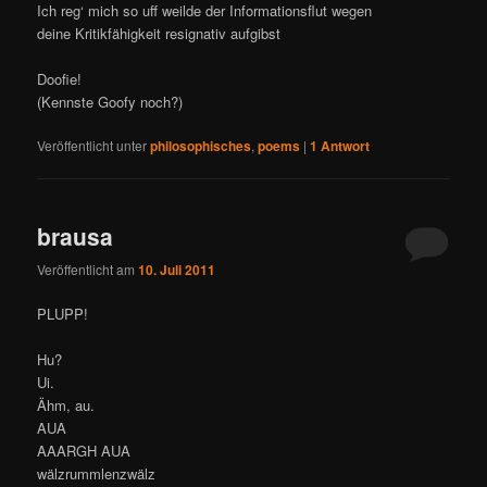
Ich reg‘ mich so uff weilde der Informationsflut wegen
deine Kritikfähigkeit resignativ aufgibst
Doofie!
(Kennste Goofy noch?)
Veröffentlicht unter
philosophisches
,
poems
|
1
Antwort
brausa
Veröffentlicht am
10. Juli 2011
PLUPP!
Hu?
Ui.
Ähm, au.
AUA
AAARGH AUA
wälzrummlenzwälz