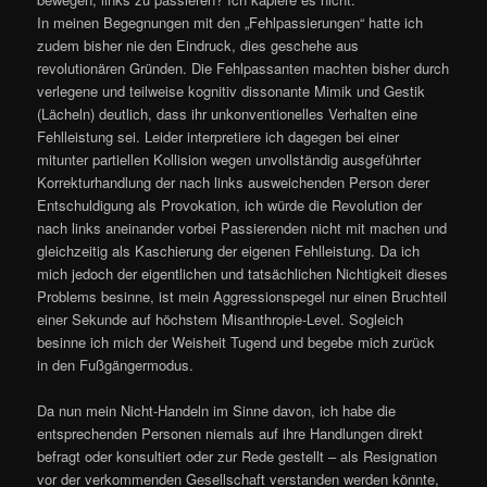
In meinen Begegnungen mit den „Fehlpassierungen“ hatte ich
zudem bisher nie den Eindruck, dies geschehe aus
revolutionären Gründen. Die Fehlpassanten machten bisher durch
verlegene und teilweise kognitiv dissonante Mimik und Gestik
(Lächeln) deutlich, dass ihr unkonventionelles Verhalten eine
Fehlleistung sei. Leider interpretiere ich dagegen bei einer
mitunter partiellen Kollision wegen unvollständig ausgeführter
Korrekturhandlung der nach links ausweichenden Person derer
Entschuldigung als Provokation, ich würde die Revolution der
nach links aneinander vorbei Passierenden nicht mit machen und
gleichzeitig als Kaschierung der eigenen Fehlleistung. Da ich
mich jedoch der eigentlichen und tatsächlichen Nichtigkeit dieses
Problems besinne, ist mein Aggressionspegel nur einen Bruchteil
einer Sekunde auf höchstem Misanthropie-Level. Sogleich
besinne ich mich der Weisheit Tugend und begebe mich zurück
in den Fußgängermodus.
Da nun mein Nicht-Handeln im Sinne davon, ich habe die
entsprechenden Personen niemals auf ihre Handlungen direkt
befragt oder konsultiert oder zur Rede gestellt – als Resignation
vor der verkommenden Gesellschaft verstanden werden könnte,