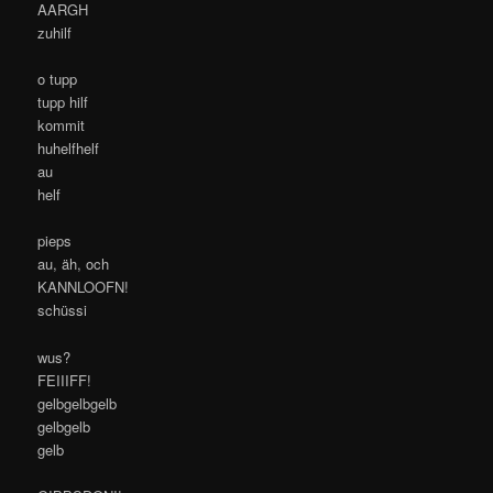
AARGH
zuhilf
o tupp
tupp hilf
kommit
huhelfhelf
au
helf
pieps
au, äh, och
KANNLOOFN!
schüssi
wus?
FEIIIFF!
gelbgelbgelb
gelbgelb
gelb