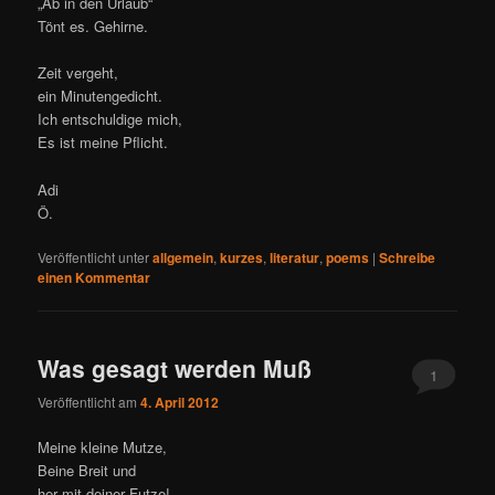
„Ab in den Urlaub“
Tönt es. Gehirne.
Zeit vergeht,
ein Minutengedicht.
Ich entschuldige mich,
Es ist meine Pflicht.
Adi
Ö.
Veröffentlicht unter
allgemein
,
kurzes
,
literatur
,
poems
|
Schreibe
einen Kommentar
Was gesagt werden Muß
1
Veröffentlicht am
4. April 2012
Meine kleine Mutze,
Beine Breit und
her mit deiner Futze!