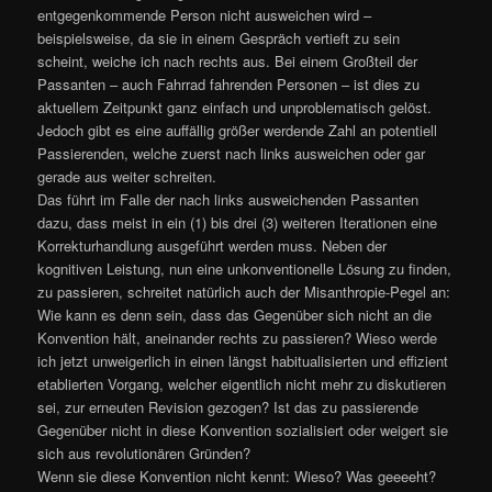
entgegenkommende Person nicht ausweichen wird –
beispielsweise, da sie in einem Gespräch vertieft zu sein
scheint, weiche ich nach rechts aus. Bei einem Großteil der
Passanten – auch Fahrrad fahrenden Personen – ist dies zu
aktuellem Zeitpunkt ganz einfach und unproblematisch gelöst.
Jedoch gibt es eine auffällig größer werdende Zahl an potentiell
Passierenden, welche zuerst nach links ausweichen oder gar
gerade aus weiter schreiten.
Das führt im Falle der nach links ausweichenden Passanten
dazu, dass meist in ein (1) bis drei (3) weiteren Iterationen eine
Korrekturhandlung ausgeführt werden muss. Neben der
kognitiven Leistung, nun eine unkonventionelle Lösung zu finden,
zu passieren, schreitet natürlich auch der Misanthropie-Pegel an:
Wie kann es denn sein, dass das Gegenüber sich nicht an die
Konvention hält, aneinander rechts zu passieren? Wieso werde
ich jetzt unweigerlich in einen längst habitualisierten und effizient
etablierten Vorgang, welcher eigentlich nicht mehr zu diskutieren
sei, zur erneuten Revision gezogen? Ist das zu passierende
Gegenüber nicht in diese Konvention sozialisiert oder weigert sie
sich aus revolutionären Gründen?
Wenn sie diese Konvention nicht kennt: Wieso? Was geeeeht?