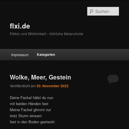
Zum
Zum
primären
sekundären
Such
Inhalt
Inhalt
springen
springen
flxi.de
Fiktion und Wirklichkeit – fröhliche Melancholie
Hauptmenü
Kategorien
Impressum
Wolke, Meer, Gestein
Veröffentlicht am
20. November 2022
Deine Fackel hälst du nun
mit beiden Händen fest
Meine Fackel glimmt nur
trotz Sturm einsam
fest in den Boden gesteckt