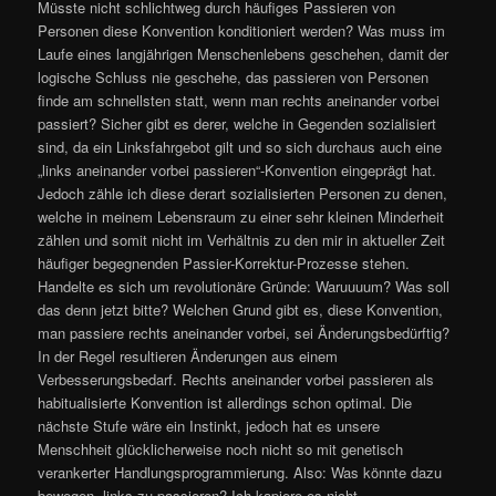
Müsste nicht schlichtweg durch häufiges Passieren von
Personen diese Konvention konditioniert werden? Was muss im
Laufe eines langjährigen Menschenlebens geschehen, damit der
logische Schluss nie geschehe, das passieren von Personen
finde am schnellsten statt, wenn man rechts aneinander vorbei
passiert? Sicher gibt es derer, welche in Gegenden sozialisiert
sind, da ein Linksfahrgebot gilt und so sich durchaus auch eine
„links aneinander vorbei passieren“-Konvention eingeprägt hat.
Jedoch zähle ich diese derart sozialisierten Personen zu denen,
welche in meinem Lebensraum zu einer sehr kleinen Minderheit
zählen und somit nicht im Verhältnis zu den mir in aktueller Zeit
häufiger begegnenden Passier-Korrektur-Prozesse stehen.
Handelte es sich um revolutionäre Gründe: Waruuuum? Was soll
das denn jetzt bitte? Welchen Grund gibt es, diese Konvention,
man passiere rechts aneinander vorbei, sei Änderungsbedürftig?
In der Regel resultieren Änderungen aus einem
Verbesserungsbedarf. Rechts aneinander vorbei passieren als
habitualisierte Konvention ist allerdings schon optimal. Die
nächste Stufe wäre ein Instinkt, jedoch hat es unsere
Menschheit glücklicherweise noch nicht so mit genetisch
verankerter Handlungsprogrammierung. Also: Was könnte dazu
bewegen, links zu passieren? Ich kapiere es nicht.