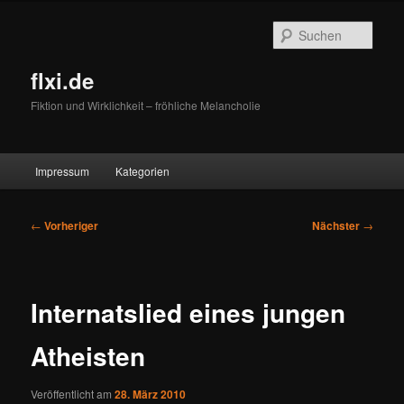
Zum
primären
Such
Inhalt
springen
flxi.de
Fiktion und Wirklichkeit – fröhliche Melancholie
Hauptmenü
Impressum
Kategorien
Beitragsnavigation
←
Vorheriger
Nächster
→
Internatslied eines jungen
Atheisten
Veröffentlicht am
28. März 2010