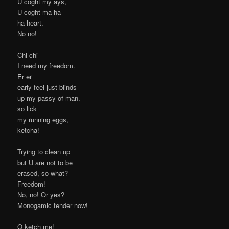
U coght my ays,
U coght ma ha
ha heart.
No no!
Chi chi
I need my freedom.
Er er
early feel just blinds
up my passy of man.
so lick
my running eggs,
ketcha!
Trying to clean up
but U are not to be
erased, so what?
Freedom!
No, no! Or yes?
Monogamic tender now!
O ketch me!