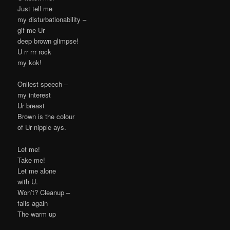
Just tell me
my disturbationability –
gif me Ur
deep brown glimpse!
U rr rrr rock
my kok!
Onliest speech –
my interest
Ur breast
Brown is the colour
of Ur nipple ays.
Let me!
Take me!
Let me alone
with U.
Won’t? Cleanup –
fails again
The warm up