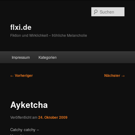
Zum
primären
Such
Inhalt
springen
flxi.de
Fiktion und Wirklichkeit – fröhliche Melancholie
Hauptmenü
Impressum
Kategorien
Beitragsnavigation
←
Vorheriger
Nächster
→
Ayketcha
Veröffentlicht am
24. Oktober 2009
Catchy catchy –