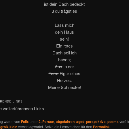
ist dein Dach bedeckt
u du trägst es
Lass mich
dein Haus
sein!
Ein rotes
Dach soll ich
haben;
Aus
In der
Form
Figur eines
Herzes.
Meine Schnecke!
RENDE LINKS:
e weiterführenden Links
rag wurde von
Felix
unter
2. Person
,
abgefahren
,
aged
,
perspektive
,
poems
veröff
,
groß
,
klein
verschlagwortet. Setze ein Lesezeichen für den
Permalink
.