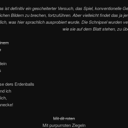
s ist definitiv ein gescheiterter Versuch, das Spiel, konventionelle 
ichen Bildern zu brechen, fortzuführen. Aber vielleicht findet das ja 
lich, was hier sprachlich ausprobiert wurde. Die Schnipsel wurden ve
wie sie auf dem Blatt stehen, zu 
einem
s
dein
s
se de
r
s Erdenballs
nd ich
ich,
hnecke!
Mit dit roten
Mit purpurroten Ziegeln