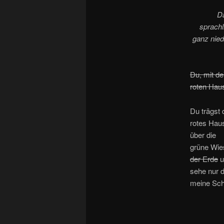
Da
sprachl
ganz nied
Du, mit d
roten Hau
Du trägst 
rotes Hau
über die
grüne Wie
der Erde
u
sehe nur d
meine Sc