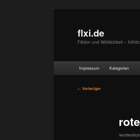
Zum
primären
Inhalt
flxi.de
springen
Fiktion und Wirklichkeit – fröhl
Hauptmenü
Impressum
Kategorien
Beitragsnavigation
←
Vorheriger
rot
Veröffentlic