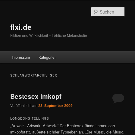
Zum
Zum
primären
sekundären
Such
Inhalt
Inhalt
springen
springen
flxi.de
Fiktion und Wirklichkeit – fröhliche Melancholie
Hauptmenü
Impressum
Kategorien
SCHLAGWORTARCHIV:
SEX
Bestesex Imkopf
Veröffentlicht am
28. September 2009
LONGDONG TELLINGS
„Artwork. Artwork. Artwork.“ Der Bestesex fände immernoch
imkopfstatt, äußerte sichder Typneben an. „Die Music, die Music.