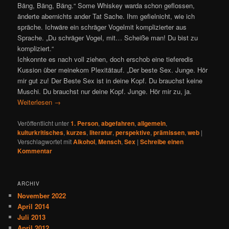
Bäng, Bäng, Bäng.“ Some Whiskey warda schon geflossen,
änderte abernichts ander Tat Sache. Ihm gefielnicht, wie ich
spräche. Ichwäre ein schräger Vogelmit komplizierter aus
Sprache. „Du schräger Vogel, mit… Scheiße man! Du bist zu
kompliziert.“
Ichkonnte es nach voll ziehen, doch erschob eine tieferedis
Kussion über meinekom Plexitätauf. „Der beste Sex. Junge. Hör
mir gut zu! Der Beste Sex ist in deine Kopf. Du brauchst keine
Muschi. Du brauchst nur deine Kopf. Junge. Hör mir zu, ja.
Weiterlesen
→
Veröffentlicht unter
1. Person
,
abgefahren
,
allgemein
,
kulturkritisches
,
kurzes
,
literatur
,
perspektive
,
prämissen
,
web
|
Verschlagwortet mit
Alkohol
,
Mensch
,
Sex
|
Schreibe einen
Kommentar
ARCHIV
November 2022
April 2014
Juli 2013
April 2012